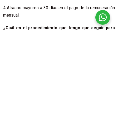
4 Atrasos mayores a 30 días en el pago de la remuneración
mensual.
¿Cuál es el procedimiento que tengo que seguir para
autodepedirme?
Dar aviso escrito al empleador, sea personalmente o por
carta certificada enviada a su domicilio, expresando la o las
causales invocadas y los hechos en que se funda
Remitir una copia de la carta enviada al empleador, a la
inspección del trabajo respectiva, dentro de un plazo de tres
días hábiles siguientes a la desvinculación
Concurrir al tribunal de justicia respectivo en un plazo
máximo de 60 días hábiles contados desde la terminación
del contrato de trabajo.