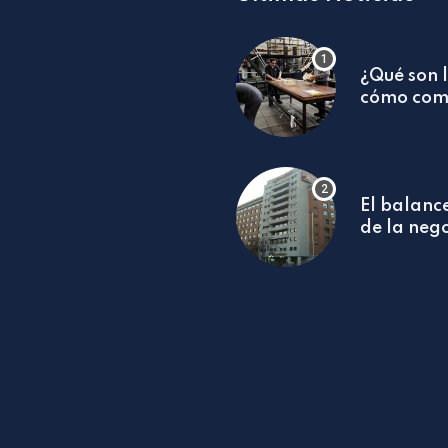
¿Qué son 
cómo com
funcionar
El balance
de la neg
BancoEst