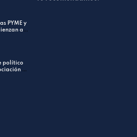
las PYME y
ienzan a
?
 político
ociación en
ado