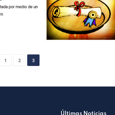
utada por medio de un
co.
1
2
3
Últimas Noticias