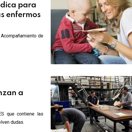
édica para
as enfermos
el Acompañamiento de
nzan a
MES que contiene las
elven dudas.